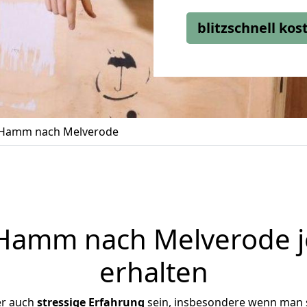
blitzschnell ko
Hamm nach Melverode
amm nach Melverode j
erhalten
er auch
stressige
Erfahrung
sein, insbesondere wenn man 