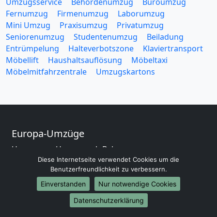
Umzugsservice
Behördenumzug
Büroumzug
Fernumzug
Firmenumzug
Laborumzug
Mini Umzug
Praxisumzug
Privatumzug
Seniorenumzug
Studentenumzug
Beiladung
Entrümpelung
Halteverbotszone
Klaviertransport
Möbellift
Haushaltsauflösung
Möbeltaxi
Möbelmitfahrzentrale
Umzugskartons
Europa-Umzüge
Umzug von Hamm nach Belarus
Diese Internetseite verwendet Cookies um die
Umzug von Hamm nach Belgien
Benutzerfreundlichkeit zu verbessern.
Umzug von Hamm nach Bulgarien
Umzug von Hamm nach Dänemark
Einverstanden
Nur notwendige Cookies
Umzug von Hamm nach England
Datenschutzerklärung
Umzug von Hamm nach Portugal