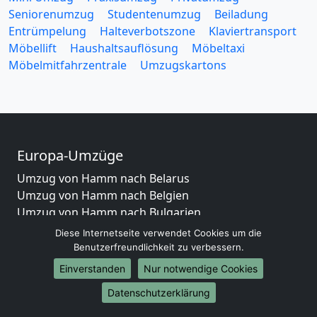
Seniorenumzug
Studentenumzug
Beiladung
Entrümpelung
Halteverbotszone
Klaviertransport
Möbellift
Haushaltsauflösung
Möbeltaxi
Möbelmitfahrzentrale
Umzugskartons
Europa-Umzüge
Umzug von Hamm nach Belarus
Umzug von Hamm nach Belgien
Umzug von Hamm nach Bulgarien
Umzug von Hamm nach Dänemark
Diese Internetseite verwendet Cookies um die
Umzug von Hamm nach England
Benutzerfreundlichkeit zu verbessern.
Umzug von Hamm nach Portugal
Einverstanden
Nur notwendige Cookies
Umzug von Hamm nach Bosnien und Herzegowina
Datenschutzerklärung
Umzug von Hamm nach Irland
Umzug von Hamm nach Lettland