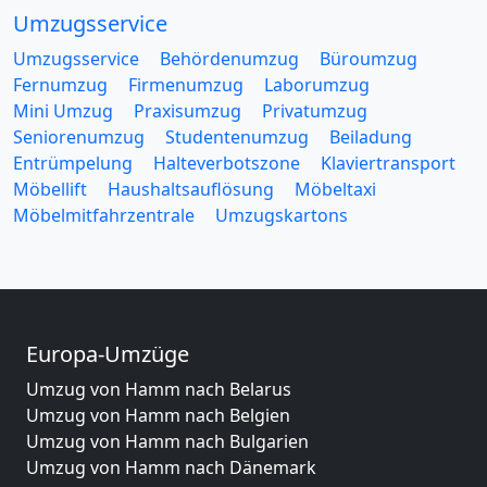
Umzugsservice
Umzugsservice
Behördenumzug
Büroumzug
Fernumzug
Firmenumzug
Laborumzug
Mini Umzug
Praxisumzug
Privatumzug
Seniorenumzug
Studentenumzug
Beiladung
Entrümpelung
Halteverbotszone
Klaviertransport
Möbellift
Haushaltsauflösung
Möbeltaxi
Möbelmitfahrzentrale
Umzugskartons
Europa-Umzüge
Umzug von Hamm nach Belarus
Umzug von Hamm nach Belgien
Umzug von Hamm nach Bulgarien
Umzug von Hamm nach Dänemark