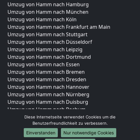
Umzug von Hamm nach Hamburg
Umzug von Hamm nach München
Umzug von Hamm nach Köln
Umzug von Hamm nach Frankfurt am Main
Umzug von Hamm nach Stuttgart
Umzug von Hamm nach Düsseldorf
Umzug von Hamm nach Leipzig
Umzug von Hamm nach Dortmund
Umzug von Hamm nach Essen
Umzug von Hamm nach Bremen
Umzug von Hamm nach Dresden
Umzug von Hamm nach Hannover
Umzug von Hamm nach Nürnberg
Umzug von Hamm nach Duisburg
Umzug von Hamm nach Bochum
Umzug von Hamm nach Wuppertal
Diese Internetseite verwendet Cookies um die
Benutzerfreundlichkeit zu verbessern.
Umzug von Hamm nach Bielefeld
Umzug von Hamm nach Bonn
Einverstanden
Nur notwendige Cookies
Umzug von Hamm nach Münster