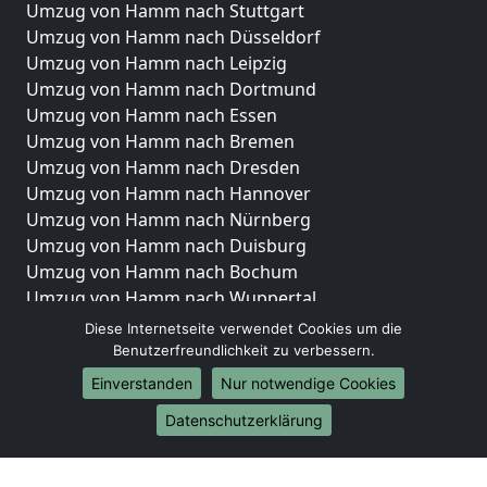
Umzug von Hamm nach Stuttgart
Umzug von Hamm nach Düsseldorf
Umzug von Hamm nach Leipzig
Umzug von Hamm nach Dortmund
Umzug von Hamm nach Essen
Umzug von Hamm nach Bremen
Umzug von Hamm nach Dresden
Umzug von Hamm nach Hannover
Umzug von Hamm nach Nürnberg
Umzug von Hamm nach Duisburg
Umzug von Hamm nach Bochum
Umzug von Hamm nach Wuppertal
Umzug von Hamm nach Bielefeld
Diese Internetseite verwendet Cookies um die
Umzug von Hamm nach Bonn
Benutzerfreundlichkeit zu verbessern.
Umzug von Hamm nach Münster
Einverstanden
Nur notwendige Cookies
Internationale-Umzüge
Datenschutzerklärung
Umzug von Hamm nach Brasilien
Umzug von Hamm nach Brunei Darussalam