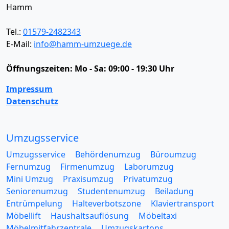
Hamm
Tel.:
01579-2482343
E-Mail:
info@hamm-umzuege.de
Öffnungszeiten:
Mo - Sa: 09:00 - 19:30 Uhr
Impressum
Datenschutz
Umzugsservice
Umzugsservice
Behördenumzug
Büroumzug
Fernumzug
Firmenumzug
Laborumzug
Mini Umzug
Praxisumzug
Privatumzug
Seniorenumzug
Studentenumzug
Beiladung
Entrümpelung
Halteverbotszone
Klaviertransport
Möbellift
Haushaltsauflösung
Möbeltaxi
Möbelmitfahrzentrale
Umzugskartons