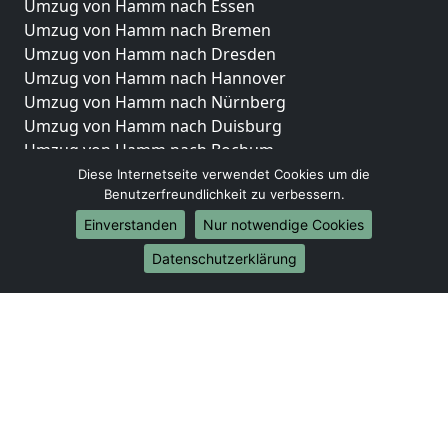
Umzug von Hamm nach Essen
Umzug von Hamm nach Bremen
Umzug von Hamm nach Dresden
Umzug von Hamm nach Hannover
Umzug von Hamm nach Nürnberg
Umzug von Hamm nach Duisburg
Umzug von Hamm nach Bochum
Umzug von Hamm nach Wuppertal
Diese Internetseite verwendet Cookies um die
Benutzerfreundlichkeit zu verbessern.
Umzug von Hamm nach Bielefeld
Umzug von Hamm nach Bonn
Einverstanden
Nur notwendige Cookies
Umzug von Hamm nach Münster
Datenschutzerklärung
Internationale-Umzüge
Umzug von Hamm nach Brasilien
Umzug von Hamm nach Brunei Darussalam
Umzug von Hamm nach Burkina Faso
Umzug von Hamm nach Burundi
Umzug von Hamm nach Chile
Umzug von Hamm nach China