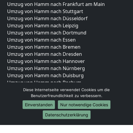
Umzug von Hamm nach Frankfurt am Main
Umzug von Hamm nach Stuttgart
Umzug von Hamm nach Düsseldorf
Umzug von Hamm nach Leipzig
Umzug von Hamm nach Dortmund
Umzug von Hamm nach Essen
Umzug von Hamm nach Bremen
Umzug von Hamm nach Dresden
Umzug von Hamm nach Hannover
Umzug von Hamm nach Nürnberg
Umzug von Hamm nach Duisburg
Umzug von Hamm nach Bochum
Umzug von Hamm nach Wuppertal
Diese Internetseite verwendet Cookies um die
Benutzerfreundlichkeit zu verbessern.
Umzug von Hamm nach Bielefeld
Umzug von Hamm nach Bonn
Einverstanden
Nur notwendige Cookies
Umzug von Hamm nach Münster
Datenschutzerklärung
Internationale-Umzüge
Umzug von Hamm nach Brasilien