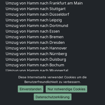
Umzug von Hamm nach Frankfurt am Main
Umzug von Hamm nach Stuttgart
Umzug von Hamm nach Düsseldorf
Umzug von Hamm nach Leipzig
Umzug von Hamm nach Dortmund
Umzug von Hamm nach Essen
Umzug von Hamm nach Bremen
Umzug von Hamm nach Dresden
Umzug von Hamm nach Hannover
Umzug von Hamm nach Nürnberg
Umzug von Hamm nach Duisburg
Umzug von Hamm nach Bochum
Umzug von Hamm nach Wuppertal
Umzug von Hamm nach Bielefeld
Diese Internetseite verwendet Cookies um die
Umzug von Hamm nach Bonn
Benutzerfreundlichkeit zu verbessern.
Umzug von Hamm nach Münster
Einverstanden
Nur notwendige Cookies
Internationale-Umzüge
Datenschutzerklärung
Umzug von Hamm nach Brasilien