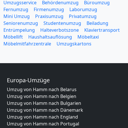
Umzugsservice
Behördenumzug
Büroumzug
Fernumzug
Firmenumzug
Laborumzug
Mini Umzug
Praxisumzug
Privatumzug
Seniorenumzug
Studentenumzug
Beiladung
Entrümpelung
Halteverbotszone
Klaviertransport
Möbellift
Haushaltsauflösung
Möbeltaxi
Möbelmitfahrzentrale
Umzugskartons
Europa-Umzüge
Umzug von Hamm nach Belarus
Umzug von Hamm nach Belgien
Umzug von Hamm nach Bulgarien
Umzug von Hamm nach Dänemark
Umzug von Hamm nach England
Umzug von Hamm nach Portugal