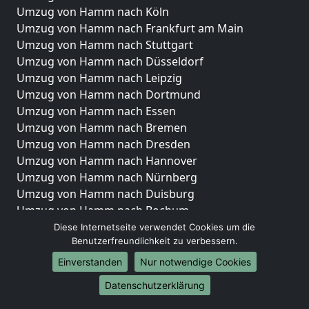
Umzug von Hamm nach Köln
Umzug von Hamm nach Frankfurt am Main
Umzug von Hamm nach Stuttgart
Umzug von Hamm nach Düsseldorf
Umzug von Hamm nach Leipzig
Umzug von Hamm nach Dortmund
Umzug von Hamm nach Essen
Umzug von Hamm nach Bremen
Umzug von Hamm nach Dresden
Umzug von Hamm nach Hannover
Umzug von Hamm nach Nürnberg
Umzug von Hamm nach Duisburg
Umzug von Hamm nach Bochum
Umzug von Hamm nach Wuppertal
Diese Internetseite verwendet Cookies um die
Benutzerfreundlichkeit zu verbessern.
Umzug von Hamm nach Bielefeld
Umzug von Hamm nach Bonn
Einverstanden
Nur notwendige Cookies
Umzug von Hamm nach Münster
Datenschutzerklärung
Internationale-Umzüge