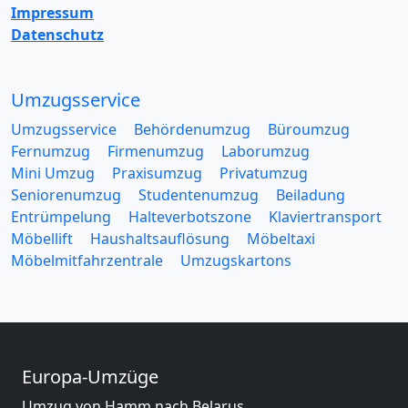
Impressum
Datenschutz
Umzugsservice
Umzugsservice
Behördenumzug
Büroumzug
Fernumzug
Firmenumzug
Laborumzug
Mini Umzug
Praxisumzug
Privatumzug
Seniorenumzug
Studentenumzug
Beiladung
Entrümpelung
Halteverbotszone
Klaviertransport
Möbellift
Haushaltsauflösung
Möbeltaxi
Möbelmitfahrzentrale
Umzugskartons
Europa-Umzüge
Umzug von Hamm nach Belarus