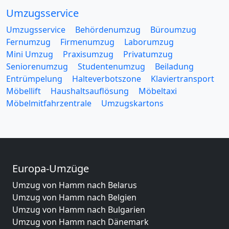
Umzugsservice
Umzugsservice
Behördenumzug
Büroumzug
Fernumzug
Firmenumzug
Laborumzug
Mini Umzug
Praxisumzug
Privatumzug
Seniorenumzug
Studentenumzug
Beiladung
Entrümpelung
Halteverbotszone
Klaviertransport
Möbellift
Haushaltsauflösung
Möbeltaxi
Möbelmitfahrzentrale
Umzugskartons
Europa-Umzüge
Umzug von Hamm nach Belarus
Umzug von Hamm nach Belgien
Umzug von Hamm nach Bulgarien
Umzug von Hamm nach Dänemark