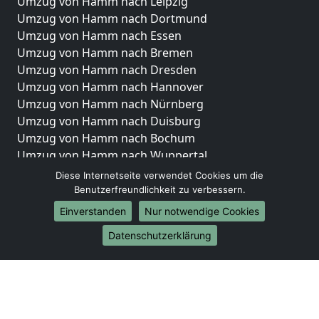
Umzug von Hamm nach Leipzig
Umzug von Hamm nach Dortmund
Umzug von Hamm nach Essen
Umzug von Hamm nach Bremen
Umzug von Hamm nach Dresden
Umzug von Hamm nach Hannover
Umzug von Hamm nach Nürnberg
Umzug von Hamm nach Duisburg
Umzug von Hamm nach Bochum
Umzug von Hamm nach Wuppertal
Umzug von Hamm nach Bielefeld
Diese Internetseite verwendet Cookies um die
Umzug von Hamm nach Bonn
Benutzerfreundlichkeit zu verbessern.
Umzug von Hamm nach Münster
Einverstanden
Nur notwendige Cookies
Internationale-Umzüge
Datenschutzerklärung
Umzug von Hamm nach Brasilien
Umzug von Hamm nach Brunei Darussalam
Umzug von Hamm nach Burkina Faso
Umzug von Hamm nach Burundi