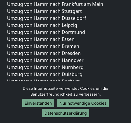
Umzug von Hamm nach Frankfurt am Main
Umzug von Hamm nach Stuttgart
Umzug von Hamm nach Düsseldorf
Umzug von Hamm nach Leipzig
Umzug von Hamm nach Dortmund
Umzug von Hamm nach Essen
Umzug von Hamm nach Bremen
Umzug von Hamm nach Dresden
Umzug von Hamm nach Hannover
Umzug von Hamm nach Nürnberg
Umzug von Hamm nach Duisburg
Umzug von Hamm nach Bochum
Umzug von Hamm nach Wuppertal
Diese Internetseite verwendet Cookies um die
Benutzerfreundlichkeit zu verbessern.
Umzug von Hamm nach Bielefeld
Umzug von Hamm nach Bonn
Einverstanden
Nur notwendige Cookies
Umzug von Hamm nach Münster
Datenschutzerklärung
Internationale-Umzüge
Umzug von Hamm nach Brasilien