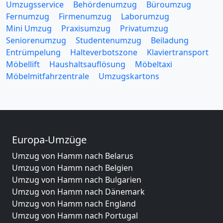
Umzugsservice
Behördenumzug
Büroumzug
Fernumzug
Firmenumzug
Laborumzug
Mini Umzug
Praxisumzug
Privatumzug
Seniorenumzug
Studentenumzug
Beiladung
Entrümpelung
Halteverbotszone
Klaviertransport
Möbellift
Haushaltsauflösung
Möbeltaxi
Möbelmitfahrzentrale
Umzugskartons
Europa-Umzüge
Umzug von Hamm nach Belarus
Umzug von Hamm nach Belgien
Umzug von Hamm nach Bulgarien
Umzug von Hamm nach Dänemark
Umzug von Hamm nach England
Umzug von Hamm nach Portugal