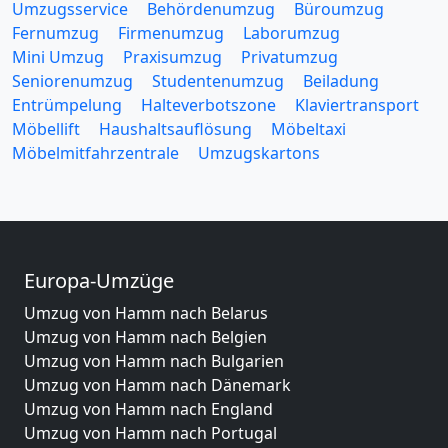
Umzugsservice
Behördenumzug
Büroumzug
Fernumzug
Firmenumzug
Laborumzug
Mini Umzug
Praxisumzug
Privatumzug
Seniorenumzug
Studentenumzug
Beiladung
Entrümpelung
Halteverbotszone
Klaviertransport
Möbellift
Haushaltsauflösung
Möbeltaxi
Möbelmitfahrzentrale
Umzugskartons
Europa-Umzüge
Umzug von Hamm nach Belarus
Umzug von Hamm nach Belgien
Umzug von Hamm nach Bulgarien
Umzug von Hamm nach Dänemark
Umzug von Hamm nach England
Umzug von Hamm nach Portugal