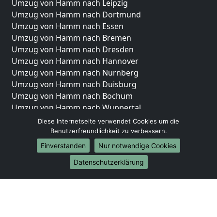
Umzug von Hamm nach Leipzig
Umzug von Hamm nach Dortmund
Umzug von Hamm nach Essen
Umzug von Hamm nach Bremen
Umzug von Hamm nach Dresden
Umzug von Hamm nach Hannover
Umzug von Hamm nach Nürnberg
Umzug von Hamm nach Duisburg
Umzug von Hamm nach Bochum
Umzug von Hamm nach Wuppertal
Umzug von Hamm nach Bielefeld
Diese Internetseite verwendet Cookies um die
Umzug von Hamm nach Bonn
Benutzerfreundlichkeit zu verbessern.
Umzug von Hamm nach Münster
Einverstanden
Nur notwendige Cookies
Internationale-Umzüge
Datenschutzerklärung
Umzug von Hamm nach Brasilien
Umzug von Hamm nach Brunei Darussalam
Umzug von Hamm nach Burkina Faso
Umzug von Hamm nach Burundi