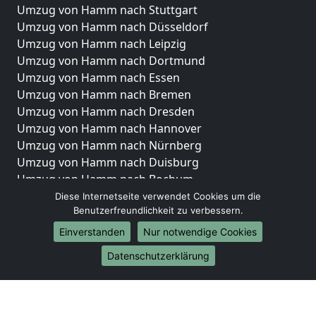
Umzug von Hamm nach Stuttgart
Umzug von Hamm nach Düsseldorf
Umzug von Hamm nach Leipzig
Umzug von Hamm nach Dortmund
Umzug von Hamm nach Essen
Umzug von Hamm nach Bremen
Umzug von Hamm nach Dresden
Umzug von Hamm nach Hannover
Umzug von Hamm nach Nürnberg
Umzug von Hamm nach Duisburg
Umzug von Hamm nach Bochum
Umzug von Hamm nach Wuppertal
Diese Internetseite verwendet Cookies um die
Benutzerfreundlichkeit zu verbessern.
Umzug von Hamm nach Bielefeld
Umzug von Hamm nach Bonn
Einverstanden
Nur notwendige Cookies
Umzug von Hamm nach Münster
Datenschutzerklärung
Internationale-Umzüge
Umzug von Hamm nach Brasilien
Umzug von Hamm nach Brunei Darussalam