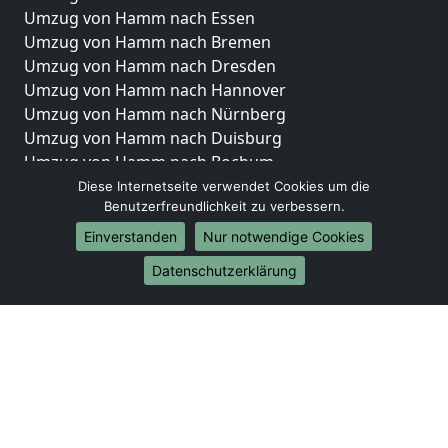
Umzug von Hamm nach Essen
Umzug von Hamm nach Bremen
Umzug von Hamm nach Dresden
Umzug von Hamm nach Hannover
Umzug von Hamm nach Nürnberg
Umzug von Hamm nach Duisburg
Umzug von Hamm nach Bochum
Umzug von Hamm nach Wuppertal
Diese Internetseite verwendet Cookies um die
Benutzerfreundlichkeit zu verbessern.
Umzug von Hamm nach Bielefeld
Umzug von Hamm nach Bonn
Einverstanden
Nur notwendige Cookies
Umzug von Hamm nach Münster
Datenschutzerklärung
Internationale-Umzüge
Umzug von Hamm nach Brasilien
Umzug von Hamm nach Brunei Darussalam
Umzug von Hamm nach Burkina Faso
Umzug von Hamm nach Burundi
Umzug von Hamm nach Chile