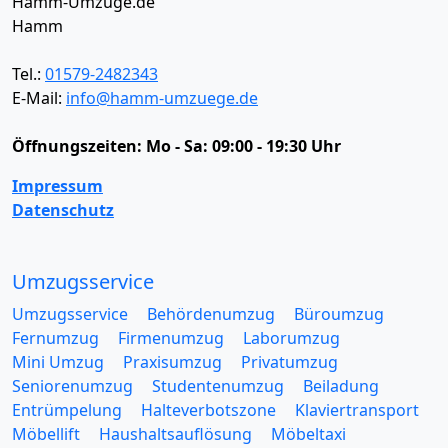
Hamm-Umzüge.de
Hamm
Tel.:
01579-2482343
E-Mail:
info@hamm-umzuege.de
Öffnungszeiten:
Mo - Sa: 09:00 - 19:30 Uhr
Impressum
Datenschutz
Umzugsservice
Umzugsservice
Behördenumzug
Büroumzug
Fernumzug
Firmenumzug
Laborumzug
Mini Umzug
Praxisumzug
Privatumzug
Seniorenumzug
Studentenumzug
Beiladung
Entrümpelung
Halteverbotszone
Klaviertransport
Möbellift
Haushaltsauflösung
Möbeltaxi