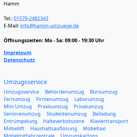
Hamm
Tel.:
01579-2482343
E-Mail:
info@hamm-umzuege.de
Öffnungszeiten:
Mo - Sa: 09:00 - 19:30 Uhr
Impressum
Datenschutz
Umzugsservice
Umzugsservice
Behördenumzug
Büroumzug
Fernumzug
Firmenumzug
Laborumzug
Mini Umzug
Praxisumzug
Privatumzug
Seniorenumzug
Studentenumzug
Beiladung
Entrümpelung
Halteverbotszone
Klaviertransport
Möbellift
Haushaltsauflösung
Möbeltaxi
Möbelmitfahrzentrale
Umzugskartons