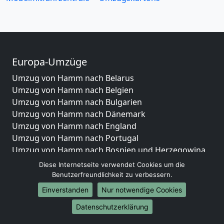
Europa-Umzüge
Umzug von Hamm nach Belarus
Umzug von Hamm nach Belgien
Umzug von Hamm nach Bulgarien
Umzug von Hamm nach Dänemark
Umzug von Hamm nach England
Umzug von Hamm nach Portugal
Umzug von Hamm nach Bosnien und Herzegowina
Umzug von Hamm nach Irland
Diese Internetseite verwendet Cookies um die
Umzug von Hamm nach Lettland
Benutzerfreundlichkeit zu verbessern.
Umzug von Hamm nach Zypern
Einverstanden
Nur notwendige Cookies
Umzug von Hamm nach Kroatien
Datenschutzerklärung
Umzug von Hamm nach Estland
Umzug von Hamm nach Finnland