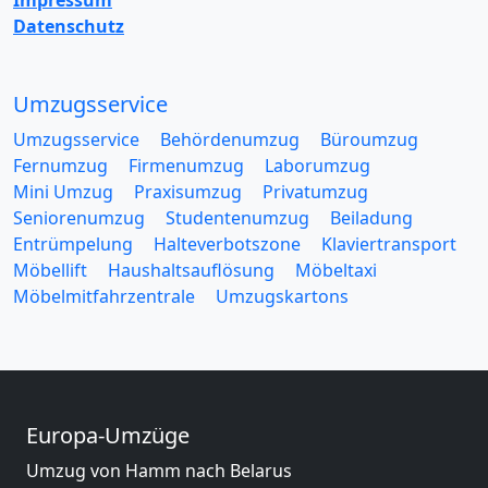
Impressum
Datenschutz
Umzugsservice
Umzugsservice
Behördenumzug
Büroumzug
Fernumzug
Firmenumzug
Laborumzug
Mini Umzug
Praxisumzug
Privatumzug
Seniorenumzug
Studentenumzug
Beiladung
Entrümpelung
Halteverbotszone
Klaviertransport
Möbellift
Haushaltsauflösung
Möbeltaxi
Möbelmitfahrzentrale
Umzugskartons
Europa-Umzüge
Umzug von Hamm nach Belarus