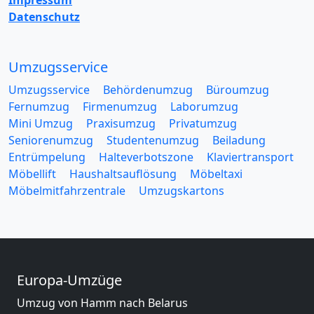
Impressum
Datenschutz
Umzugsservice
Umzugsservice
Behördenumzug
Büroumzug
Fernumzug
Firmenumzug
Laborumzug
Mini Umzug
Praxisumzug
Privatumzug
Seniorenumzug
Studentenumzug
Beiladung
Entrümpelung
Halteverbotszone
Klaviertransport
Möbellift
Haushaltsauflösung
Möbeltaxi
Möbelmitfahrzentrale
Umzugskartons
Europa-Umzüge
Umzug von Hamm nach Belarus